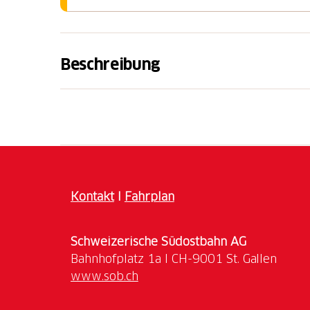
Beschreibung
Wir laden dich herzlich ein das St.Galler R
Das
Weingut am Steinig Tisch
wurde 1970 vo
2015 wird es in dritter Generation von Roma
zeichnet das Weingut seit 2021 regelmässig
150 besten Schweizer Winzern.
Kontakt
I
Fahrplan
Du hast die Gelegenheit das Weingut am Ste
Rutishauser & das Ausflugsziel Steiniger T
Schweizerische Südostbahn AG
Samstag, 27. Juni 2026, 10.00 Uhr
Samstag, 18. Juli 2026,
10.00 Uhr
www.sob.ch
Samstag, 08. August 2026,
10.00 Uhr