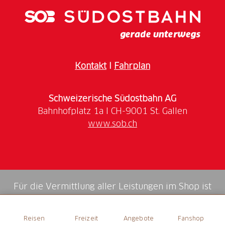
auf alle, die die besinnliche Adventszeit geniessen
wollen.
Anfahrt: mit dem Voralpen-
Express oder der S-Bahn
Kontakt
I
Fahrplan
nach St. Gallen
Schweizerische Südostbahn AG
www.sob.ch
Für die Vermittlung aller Leistungen im Shop ist
die Swiss Booking AG verantwortlich.
Reisen
Freizeit
Angebote
Fanshop