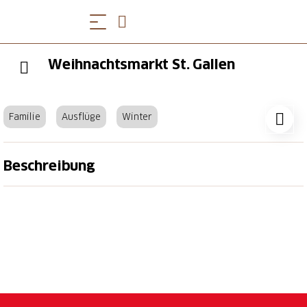
Weihnachtsmarkt St. Gallen
Familie
Ausflüge
Winter
Beschreibung
28. November bis 24. Dezember 2024
Der kleine aber feine St. Galler Weihnachtsmarkt
verzaubert mit seinen rund 50 Holzhäuschen die
Besucherinnen und Besucher der Sternenstadt St.
Gallen. Handgefertigte Geschenke, festliche
Dekorationen und kulinarische Köstlichkeiten warten