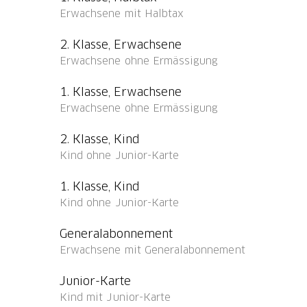
Erwachsene mit Halbtax
eingelöst werden:
Berggasthaus Holzegg
2. Klasse, Erwachsene
Erwachsene ohne Ermässigung
Weitere Partner in der Region finden Sie a
1. Klasse, Erwachsene
Tourenbeschreibung
Erwachsene ohne Ermässigung
Entdecken Sie die faszinierende Landschaf
2. Klasse, Kind
unvergesslichen Wanderung. Geniessen Sie
Kind ohne Junior-Karte
Talkessel Schwyz, den Lauerzer- und Urners
Landschaftsschutz Schweiz hat die Ibergere
1. Klasse, Kind
Zeichen für die besondere Schönheit dieser
Kind ohne Junior-Karte
Generalabonnement
Erwachsene mit Generalabonnement
Junior-Karte
Kind mit Junior-Karte