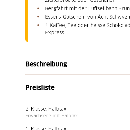
Bergfahrt mit der Luftseilbahn Bru
Essens-Gutschein von Ächt Schwyz 
1 Kaffee, Tee oder heisse Schokola
Express
Beschreibung
Hinreise nach Brunni und Rückreise 
Preisliste
Reisen Sie nach Brunni SZ, Talstation LBH. V
nach Holzegg, wo die Wanderung startet. Sie
aus Sie mit dem Bus zurück nach Einsiedeln
2. Klasse, Halbtax
Erwachsene mit Halbtax
Ächt Schwyz Gutschein
1. Klasse, Halbtax
Der Ächt Schwyz Gutschein kann auf dieser