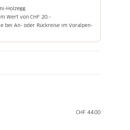
nni-Holzegg
im Wert von CHF 20.–
de bei An- oder Rückreise im Voralpen-
von Oberiberg
on dort aus geht es mit der Luftseilbahn
 endet in Oberiberg (Talstation), von wo
 fahren, um die Heimreise anzutreten.
CHF 44.00
 Wanderung in folgendem Restaurant