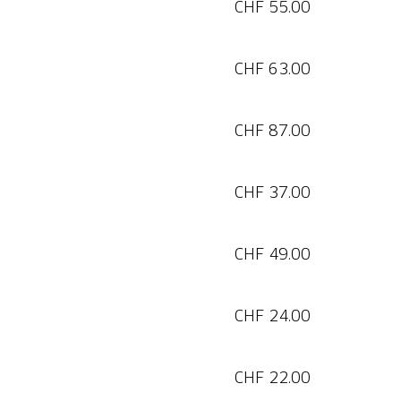
CHF 55.00
CHF 63.00
uf der Webseite von
Ächt Schwyz.
CHF 87.00
t der Moorwälder Ibergeregg auf einer
 atemberaubende Ausblicke auf den
CHF 37.00
ee sowie die Ybriger Berge. Die Stiftung
gg im Jahr 2019 ausgezeichnet – ein
CHF 49.00
 Region.
CHF 24.00
CHF 22.00