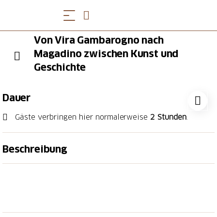
Von Vira Gambarogno nach
Magadino zwischen Kunst und
Geschichte
Dauer
Gäste verbringen hier normalerweise
2 Stunden
.
Beschreibung
Die Tour beginnt mit einem Spaziergang durch die
Gassen des Dorfes Vira, vorbei an seinen
künstlerischen Schönheiten und bezaubernden
Ausblicken, und führt dann zu Fuß zum alten Hafen