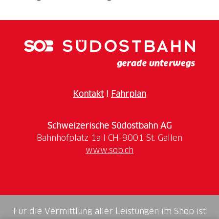
Ein authentisches Erlebnis im Herzen des
Landwirtschaftsbetriebs La Stala, wo Tradition,
Handwerk und Geselligkeit aufeinandertreffen.
Während dieser Agriesperienza entdecken die
Teilnehmenden aus nächster Nähe die Realität des
Betriebs, die Verbindung zwischen Tieren,
Territorium und Lebensmittelqualität und erleben
Kontakt
I
Fahrplan
hautnah die handwerkliche Kunst der Herstellung
der Tessiner Luganiga.
Schweizerische Südostbahn AG
Der Tag beginnt mit einem Empfang und einem
www.sob.ch
Willkommenskaffee, gefolgt von einer Führung durch
den Betrieb.
Zwischen Produktionsbereichen, Geschichten aus
dem ländlichen Leben und der Aufmerksamkeit für
den respektvollen Umgang mit der Umwelt wird der
Für die Vermittlung aller Leistungen im Shop ist
Wert kurzer Lieferketten und lokaler Produktion