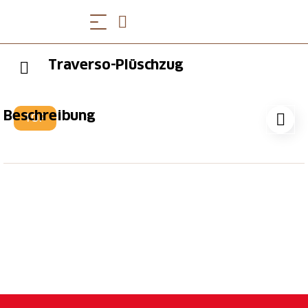
Traverso-Plüschzug
Beschreibung
TOP
Den modernen Flirt Traverso gibt es nun in Plüsch
zum Knuddeln. Der SOB-Plüschzug ist ein schönes
Geschenk - nicht nur für (die jüngsten) Zugfans.
(Preis exkl. Versandkosten)