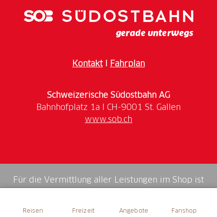
Kontakt
I
Fahrplan
Schweizerische Südostbahn AG
www.sob.ch
Für die Vermittlung aller Leistungen im Shop ist
die Swiss Booking AG verantwortlich.
Reisen
Freizeit
Angebote
Fanshop