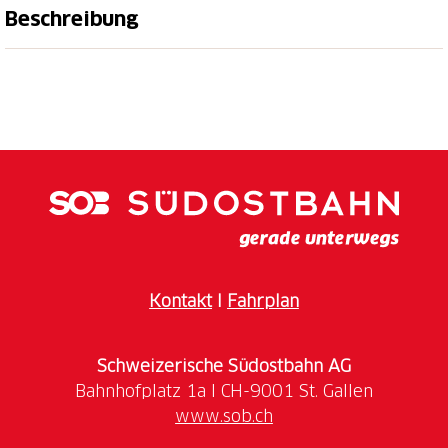
Beschreibung
Gratis Tageskarte für ein Kind
Schiff ahoi – der Walensee wartet auf Sie! Rund um
den Walensee gibt es für Familien viel zu entdecken.
Eine Schifffahrt auf dem glitzernden See ist für Gross
und Klein ein unvergessliches Erlebnis. Lehnen Sie
sich zurück und geniessen Sie die Fahrt zu den
schönsten Orten am Ufer. An Land laden Spielplätze,
Badestellen und Schwimmbäder zum Verweilen und
Toben ein – perfekt für einen abwechslungsreichen
Kontakt
I
Fahrplan
Tagesausflug.
Schweizerische Südostbahn AG
www.sob.ch