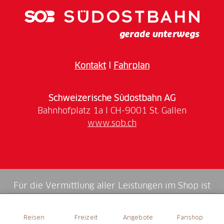
Highlight, sondern auch der perfekte Ausgangspunkt
für Ihre Erkundungen: unternehmen Sie Ausflüge in
die beeindruckende Natur, entdecken Sie den
spannenden Staudammlehrpfad, entspannen Sie auf
dem Spielplatz oder begeben Sie sich auf den
Kontakt
I
Fahrplan
faszinierenden Gletscherpfad.
Schweizerische Südostbahn AG
www.sob.ch
Für die Vermittlung aller Leistungen im Shop ist
die Swiss Booking AG verantwortlich.
Reisen
Freizeit
Angebote
Fanshop