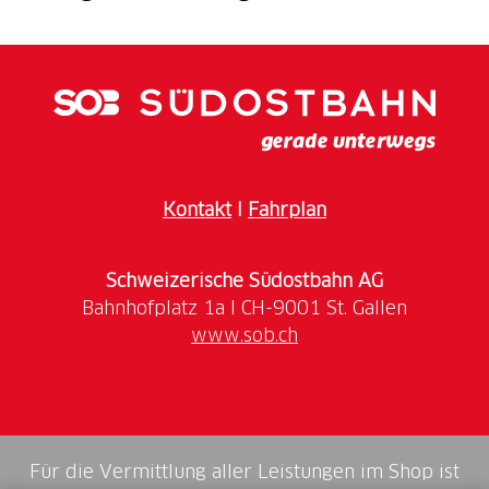
Das Hauptgebäude des Museums beherbergt die
Dauerausstellung, die Themen wie Geschichte und
Religiosität, Frauen, Lebenskreislauf, Viehzucht und
Schafhaltung sowie Speckstein behandelt. Hinzu
kommen Wechselausstellungen im zweiten Gebäude,
wo derzeit die Weltreise eines valmaggese Ende des
19. Jahrhunderts thematisiert wird.
Kontakt
I
Fahrplan
Darüber hinaus gibt es ein breites Angebot an
Schweizerische Südostbahn AG
öffentlichen Veranstaltungen und Aktivitäten sowie
spezielle Angebote für Gruppen und Schulklassen.
www.sob.ch
Dazu gehören Führungen, Workshops sowie Aperitifs
in einem wunderschönen Rahmen.
Für die Vermittlung aller Leistungen im Shop ist