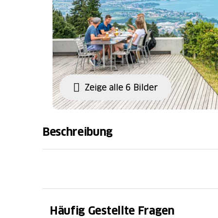
Zeige alle 6 Bilder
Beschreibung
Die abwechslungsreiche kulinarische Wander
den Rhein im Vierländereck. Freu dich auf
Bodensee und drei kulinarische Zwischenstop
Nach der ersten Etappe über blühende Wies
dir das
Restaurant Bären
eine reichhaltige V
Häufig Gestellte Fragen
gewonnener Energie machst du dich auf de