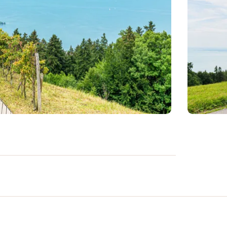
ung führt dich von der Gallusstadt bis an
 atemberaubende Aussichten auf den
ps in erstklassigen Ausflugsrestaurants.
en und durch schattige Wälder serviert
orspeise mit Gruber Spezialitäten. Mit neu
n Weg hoch zur
Wirtschaft Rossbüchel
und