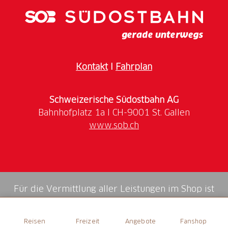
Tektonikarena Sardona
Herrliche Weitsicht vom Gipfelkreuz auf das
Sarganserland
Blick auf die imposante Churfirsten-Bergkette
Kontakt
I
Fahrplan
«Garmil» heisst «kleine Bergspitze» auf
Romanisch. Was
Schweizerische Südostbahn AG
die Höhenwanderung zum Garmil bietet, ist aber
keinesfalls wenig: Du wirst an der Talstation
www.sob.ch
der
Pizolbahnen
mit einem
Picknick-Rucksack
ausgestattet, der gefüllt mit
regionalen
Spezialitäten
ist. Anschliessend fährst du mit der
Gondelbahn
und einer
Sesselbahn
bis zur Bergstation
Gaffia. Die Wanderung kann nun beginnen. Entlang
Für die Vermittlung aller Leistungen im Shop ist
deiner Route findest du Informationstafeln, die
die Swiss Booking AG verantwortlich.
das
UNESCO-Weltnaturerbe
Tektonikarena Sardona
erklären, das dich umgibt.
Reisen
Freizeit
Angebote
Fanshop