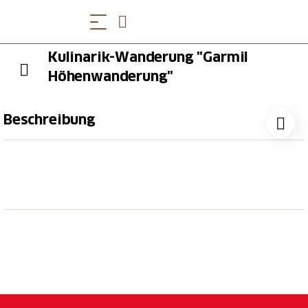
Kulinarik-Wanderung "Garmil
Höhenwanderung"
Beschreibung
Alpenbildung studieren, den Weitblick übers
Sarganserland geniessen und beim Gipfelkreuz
regionale Spezialitäten aus dem Picknick-Rucksack
geniessen. Lass dich von der Kulinarik-Wanderung
zum «Garmil» überraschen.
Picknick mit regionalen Produkten
Fahrt mit den Pizolbahnen (Gondelbahn und
Sesselbahn)
Informationstafeln zum UNESCO-Weltnaturerbe