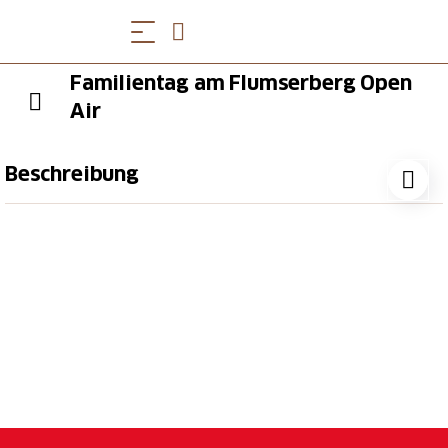
Familientag am Flumserberg Open
Air
Beschreibung
Am Donnerstag gehört die Bühne den Kleinsten! Die
Kinder erwartet ein kunterbuntes Programm voller
Musik, Spiel und Spass. Mit dabei sind
Schwiizergoofe Workshop
und Liedermacher
Linard
Bardill
. Doch auch rund um die Konzerte im Festzelt
wird viel geboten. Flumsi & Flumsina, die
Flumserberg-Maskottchen begrüssen zahlreiche
ihrer Freunde zu einem
Maskottchen-Treffen
. Zudem
machen
Kinderschminken
,
Ballonmodellieren
, und
viele weitere Attraktionen machen den Nachmittag