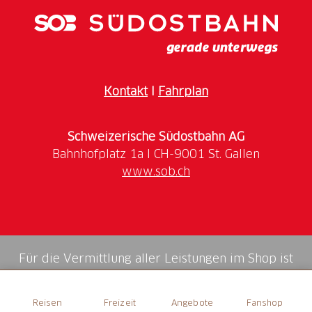
zu einem unvergesslichen Erlebnis für die ganze
Familie.
Wir sind mit einem Zugpferdli-Stand vor Ort.
Kontakt
I
Fahrplan
Reisen Sie mit dem
Aare Linth Sommer-Hit
nach
Unterterzen.
Schweizerische Südostbahn AG
www.sob.ch
Für die Vermittlung aller Leistungen im Shop ist
die Swiss Booking AG verantwortlich.
Reisen
Freizeit
Angebote
Fanshop