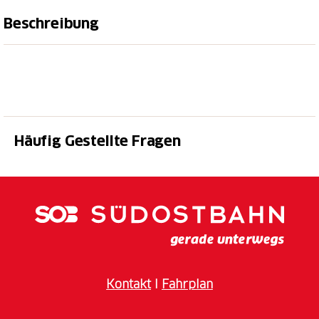
Beschreibung
Kommen Sie vorbei, tauchen Sie ein in die
aussergewöhnliche Welt der Outsider Art. Mit der
Aktion "Herbst-Hit" erhalten Sie 33% Rabatt auf den
Eintrittspreis in die aktuellen Ausstellungen im
open
art museum
in St.Gallen.
Häufig Gestellte Fragen
Ein offener Ort für Kunst ohne Grenzen. Das open art
museum zeigt Ausstellungen im Crossover zwischen
Art Brut, naiver Kunst und zeitgenössischen
Positionen. Ein besonderer Schwerpunkt liegt auf der
Vermittlung an Kinder und Jugendliche. Das Museum
verfügt über eine Sammlung von über 8’000 Werken
von mehr als 180 Künstler*innen und steht für die
Kontakt
I
Fahrplan
existenzielle Bedeutung künstlerischen Schaffens –
sowohl für den einzelnen Menschen als auch für die