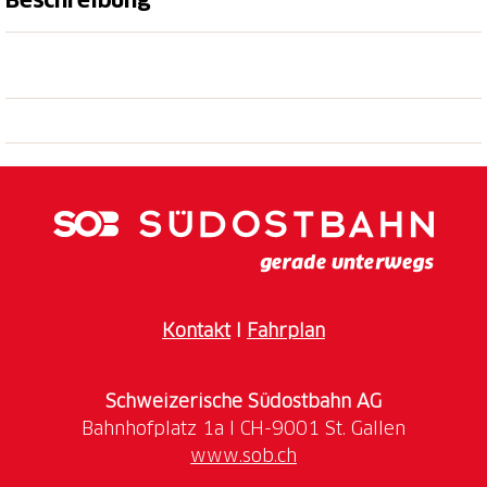
Beschreibung
Gratisfahrt für 2 Kinder
Erleben Sie die Gotthard-Panoramastrecke auf eine
ganze besondere Weise!
Geniessen Sie die Hinfahrt über die Gotthard-
Bergstrecke im modernen Treno Gottardo. Nach
Ihrer Ankunft schlendern Sie im Tessiner
Kantonshauptort Bellinzona durch seine schmucken
Gassen und entdecken die Burg Castelgrande. Auf der
Rückfahrt im Erlebniszug San Gottardo erleben Sie
Nostalgie pur.
Kontakt
I
Fahrplan
Schweizerische Südostbahn AG
www.sob.ch