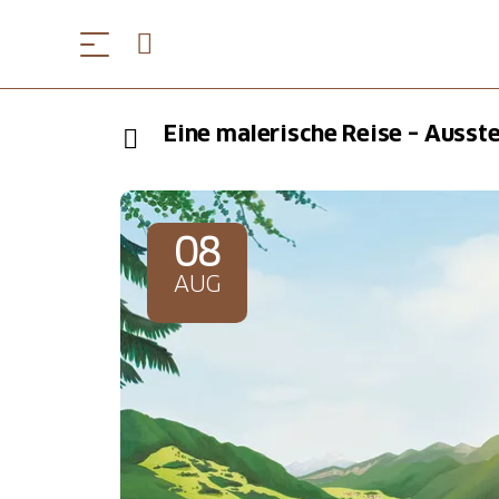
Eine malerische Reise – Ausste
08
AUG