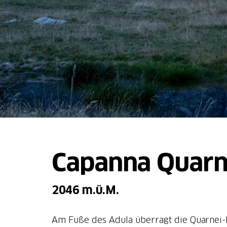
Capanna Quarn
2046 m.ü.M.
Am Fuße des Adula überragt die Quarnei-Hü